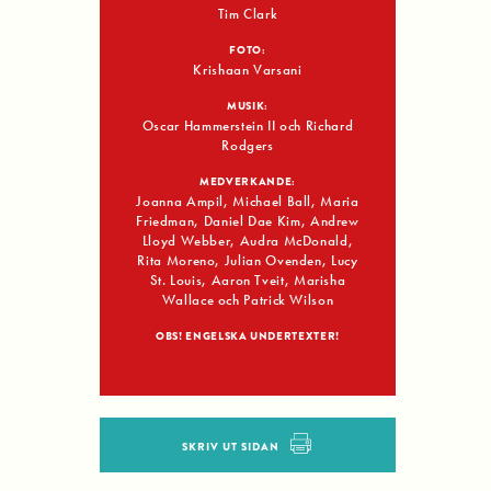
Tim Clark
FOTO:
Krishaan Varsani
MUSIK:
Oscar Hammerstein II och Richard
Rodgers
MEDVERKANDE:
Joanna Ampil, Michael Ball, Maria
Friedman, Daniel Dae Kim, Andrew
Lloyd Webber, Audra McDonald,
Rita Moreno, Julian Ovenden, Lucy
St. Louis, Aaron Tveit, Marisha
Wallace och Patrick Wilson
OBS! ENGELSKA UNDERTEXTER!
SKRIV UT SIDAN