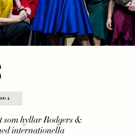
S
LERI
t som hyllar Rodgers &
ed internationella