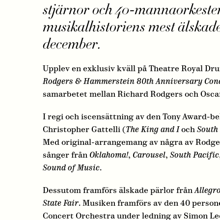
stjärnor och 40-mannaorkester.
musikalhistoriens mest älskad
december.
Upplev en exklusiv kväll på Theatre Royal D
Rodgers & Hammerstein 80th Anniversary Con
samarbetet mellan Richard Rodgers och Osca
I regi och iscensättning av den Tony Award-b
Christopher Gattelli (
The King and I
och
South 
Med original-arrangemang av några av Rodge
sånger från
Oklahoma!
,
Carousel
,
South Pacific
Sound of Music
.
Dessutom framförs älskade pärlor från
Allegr
State Fair
. Musiken framförs av den 40 perso
Concert Orchestra under ledning av Simon Le