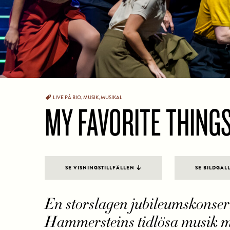
LIVE PÅ BIO
,
MUSIK
,
MUSIKAL
MY FAVORITE THING
SE VISNINGSTILLFÄLLEN
SE BILDGAL
En storslagen jubileumskonser
Hammersteins tidlösa musik m