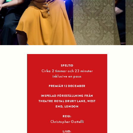
SPELTID
Cirka 2 timmar och 23 minuter
inklusive en paus
PREMIÄR 12 DECEMBER
INSPELAD FÖRESTÄLLNING FRÅN
THEATRE ROYAL DRURY LANE, WEST
END, LONDON
REGI:
Christopher Gattelli
LJUD: