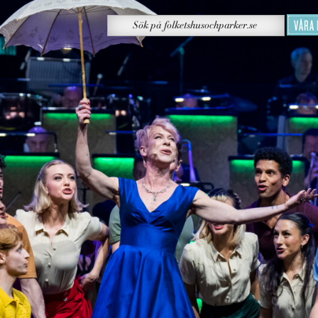
Sök
VÅRA
Sök
på
folketshusochparker.se