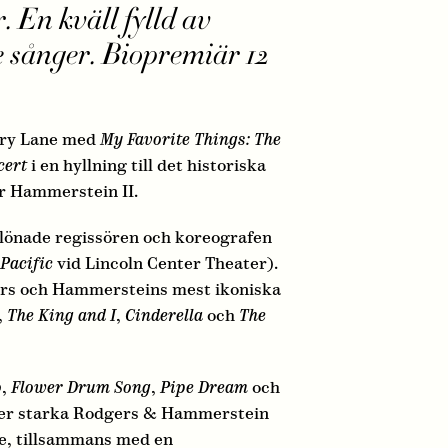
 En kväll fylld av
e sånger. Biopremiär 12
rury Lane med
My Favorite Things: The
cert
i en hyllning till det historiska
r Hammerstein II.
elönade regissören och koreografen
Pacific
vid Lincoln Center Theater).
rs och Hammersteins mest ikoniska
,
The King and I
,
Cinderella
och
The
o
,
Flower Drum Song
,
Pipe Dream
och
ner starka Rodgers & Hammerstein
e, tillsammans med en