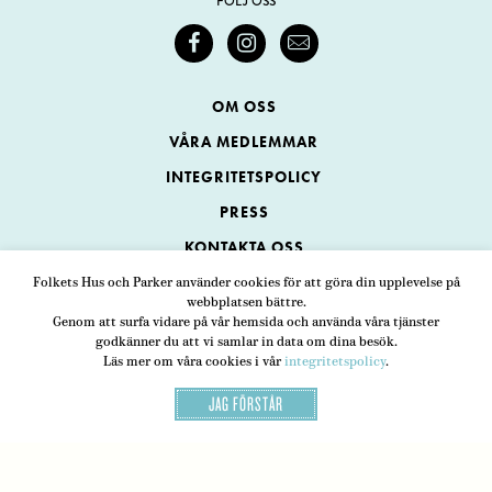
FÖLJ OSS
OM OSS
VÅRA MEDLEMMAR
INTEGRITETSPOLICY
PRESS
KONTAKTA OSS
Folkets Hus och Parker använder cookies för att göra din upplevelse på
webbplatsen bättre.
Folkets Hus och Parker
Genom att surfa vidare på vår hemsida och använda våra tjänster
Swedenborgsgatan 1
ADRESS
godkänner du att vi samlar in data om dina besök.
Läs mer om våra cookies i vår
integritetspolicy
.
118 48 Stockholm
JAG FÖRSTÅR
08-452 25 00
TELEFON