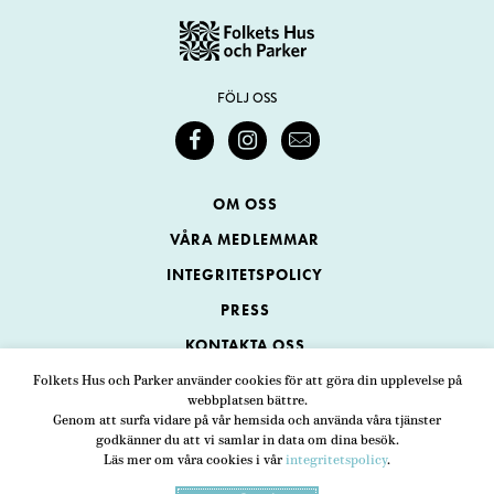
FÖLJ OSS
OM OSS
VÅRA MEDLEMMAR
INTEGRITETSPOLICY
PRESS
KONTAKTA OSS
Folkets Hus och Parker använder cookies för att göra din upplevelse på
webbplatsen bättre.
Folkets Hus och Parker
Genom att surfa vidare på vår hemsida och använda våra tjänster
Swedenborgsgatan 1
ADRESS
godkänner du att vi samlar in data om dina besök.
Läs mer om våra cookies i vår
integritetspolicy
.
118 48 Stockholm