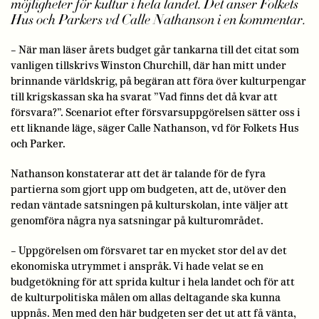
möjligheter för kultur i hela landet. Det anser Folkets
Hus och Parkers vd Calle Nathanson i en kommentar.
– När man läser årets budget går tankarna till det citat som
vanligen tillskrivs Winston Churchill, där han mitt under
brinnande världskrig, på begäran att föra över kulturpengar
till krigskassan ska ha svarat ”Vad finns det då kvar att
försvara?”. Scenariot efter försvarsuppgörelsen sätter oss i
ett liknande läge, säger Calle Nathanson, vd för Folkets Hus
och Parker.
Nathanson konstaterar att det är talande för de fyra
partierna som gjort upp om budgeten, att de, utöver den
redan väntade satsningen på kulturskolan, inte väljer att
genomföra några nya satsningar på kulturområdet.
– Uppgörelsen om försvaret tar en mycket stor del av det
ekonomiska utrymmet i anspråk. Vi hade velat se en
budgetökning för att sprida kultur i hela landet och för att
de kulturpolitiska målen om allas deltagande ska kunna
uppnås. Men med den här budgeten ser det ut att få vänta,