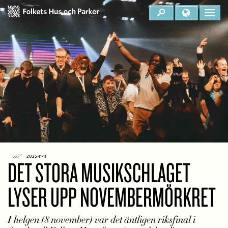
2025-11-11
DET STORA MUSIKSCHLAGET
LYSER UPP NOVEMBERMÖRKRET
I helgen (8 november) var det äntligen riksfinal i