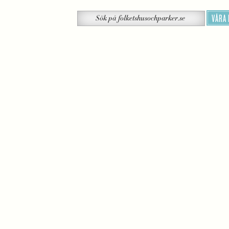
Sök
VÅRA
Sök
på
folketshusochparker.se