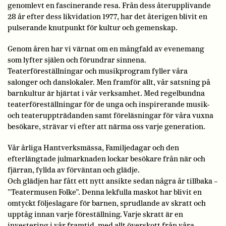
genomlevt en fascinerande resa. Från dess återupplivande
28 år efter dess likvidation 1977, har det återigen blivit en
pulserande knutpunkt för kultur och gemenskap.
Genom åren har vi värnat om en mångfald av evenemang
som lyfter själen och förundrar sinnena.
Teaterföreställningar och musikprogram fyller våra
salonger och danslokaler. Men framför allt, vår satsning på
barnkultur är hjärtat i vår verksamhet. Med regelbundna
teaterföreställningar för de unga och inspirerande musik-
och teateruppträdanden samt föreläsningar för våra vuxna
besökare, strävar vi efter att närma oss varje generation.
Vår årliga Hantverksmässa, Familjedagar och den
efterlängtade julmarknaden lockar besökare från när och
fjärran, fyllda av förväntan och glädje.
Och glädjen har fått ett nytt ansikte sedan några år tillbaka –
”Teatermusen Folke”. Denna lekfulla maskot har blivit en
omtyckt följeslagare för barnen, sprudlande av skratt och
upptåg innan varje föreställning. Varje skratt är en
investering i vår framtid, med allt överskott från våra