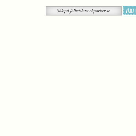
Sök
VÅRA
Sök
på
folketshusochparker.se