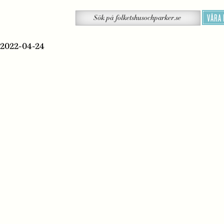
Sök
VÅRA
Sök
på
folketshusochparker.se
d 2022-04-24